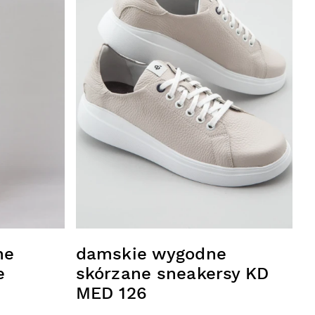
edyczne
Linia ELITE
Bluzy
Sukienki i fartuchy
Spodnie i spódnice
ne
damskie wygodne
e
skórzane sneakersy KD
MED 126