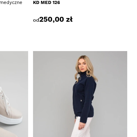
 medyczne
KD MED 126
250,00 zł
od