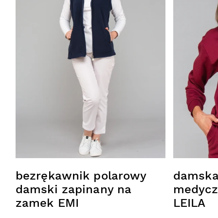
Bluzy i fartuchy
Sukienki i spódnice
kosmetyczne
Spodnie medyczne d
Spodnie
Spodnie medyczne na
Eleganckie spodnie
medyczne
bezrękawnik polarowy
damska
damski zapinany na
medycz
zamek EMI
LEILA