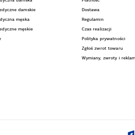
edyczna damska
Płatność
edyczne damskie
Dostawa
edyczna męska
Regulamin
edyczne męskie
Czas realizacji
y
Polityka prywatności
Zgłoś zwrot towaru
Wymiany, zwroty i rekla