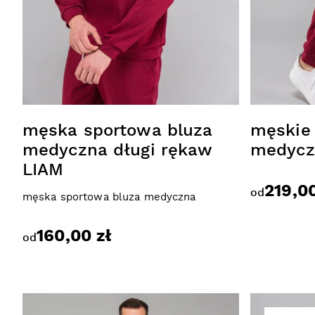
męska sportowa bluza
męskie
medyczna długi rękaw
medycz
LIAM
219,00
od
męska sportowa bluza medyczna
160,00 zł
od