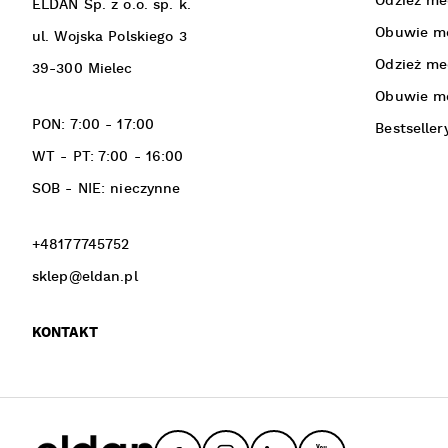
Odzież m
ELDAN Sp. z o.o. sp. k.
Obuwie m
ul. Wojska Polskiego 3
Odzież m
39-300 Mielec
Obuwie m
PON: 7:00 - 17:00
Bestseller
WT - PT: 7:00 - 16:00
SOB - NIE: nieczynne
+48177745752
sklep@eldan.pl
KONTAKT