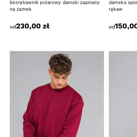
bezrękawnik polarowy damski zapinany
damska spor
na zamek
rękaw
230,00 zł
150,00
od
od