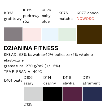
K025
K026
K023
K076
K077 choco
pudrowy
baby
grafitowy
matcha
NOWOŚĆ
róż
blue
DZIANINA FITNESS
SKŁAD: 53% bawełna/42% poliester/5% włókno
elastyczne
gramatura: 270 g/m2 (+/- 5%)
TEMP. PRANIA: 40°C
D106
D114
D116
D117
D101 biały
szary
czarny
śliwka
atrament
D125