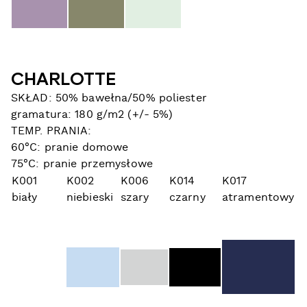
CHARLOTTE
SKŁAD: 50% bawełna/50% poliester
gramatura: 180 g/m2 (+/- 5%)
TEMP. PRANIA:
60°C: pranie domowe
75°C: pranie przemysłowe
K001
K002
K006
K014
K017
biały
niebieski
szary
czarny
atramentowy