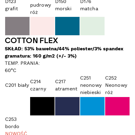
D123
D150
D176
pudrowy
grafit
morski
matcha
róż
COTTON FLEX
SKŁAD: 53% bawełna/44% poliester/3% spandex
gramatura: 160 g/m2 (+/- 3%)
TEMP. PRANIA:
60°C
C251
C252
C214
C217
C201 biały
neonowy
Neonowy
czarny
atrament
niebieski
róż
C253
bordo
NOWOŚĆ