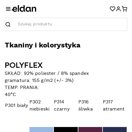
Szukaj
Tkaniny i kolorystyka
POLYFLEX
SKŁAD: 92% poliester / 8% spandex
gramatura: 155 g/m2 (+/- 3%)
TEMP. PRANIA:
40°C
P302
P314
P316
P317
P301 biały
niebieski
czarny
śliwka
atrament